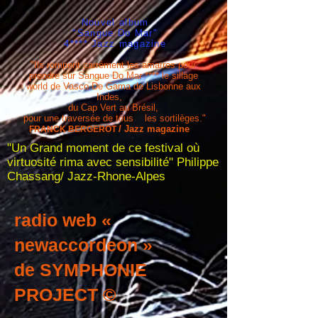
Nouvel album
"Sangue Do Mar"
4**** Jazz magazine
"Ils rompent carrément les amarres pour
prendre sur Sangue Do Mar **** le sillage
world de Vasco De Gama
de Lisbonne aux
Indes,
du Cap Vert au Brésil,
pour une traversée de tous les sortilèges."
/ Jazz magazine
FRANCK BERGEROT
"Un Grand moment de ce festival où
virtuosité rima avec sensibilité" Philippe
Chassang/ Jazz-Rhone-Alpes
radio web «
newaccordeon »
de SYMPHONIE
PROJECT ©