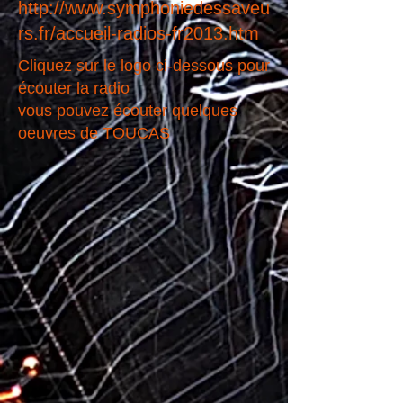
http://www.symphoniedessaveu
rs.fr/accueil-radios-fr2013.htm
Cliquez sur le logo ci-dessous pour
écouter la radio
vous pouvez écouter quelques
oeuvres de TOUCAS