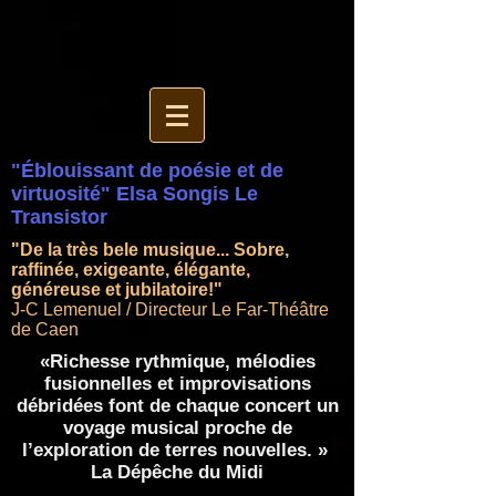
"Éblouissant de poésie et de
virtuosité" Elsa Songis Le
Transistor
"De la très bele musique... Sobre,
raffinée, exigeante, élégante,
généreuse et jubilatoire!"
J-C Lemenuel / Directeur Le Far-Théâtre
de Caen
«Richesse rythmique, mélodies
fusionnelles et improvisations
débridées font de chaque concert un
voyage musical proche de
l’exploration de terres nouvelles. »
La Dépêche du Midi