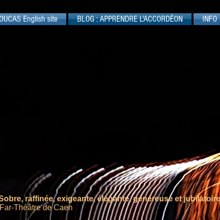
OUCAS English site
BLOG : APPRENDRE L'ACCORDÉON
INFO
Sobre, raffinée, exigeante, élégante, généreuse et jubilatoir
 Far-Théâtre de Caen