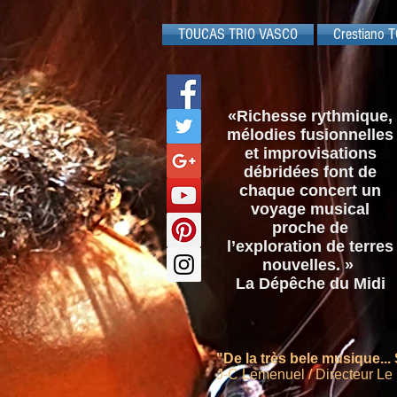
TOUCAS TRIO VASCO
Crestiano T
«Richesse rythmique,
mélodies fusionnelles
et improvisations
débridées font de
chaque concert un
voyage musical
proche de
l’exploration de terres
nouvelles. »
La Dépêche du Midi
"De la très bele musique... 
J-C Lemenuel / Directeur Le