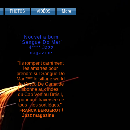
PHOTOS
VIDÉOS
More
Nouvel album
"Sangue Do Mar"
4**** Jazz
magazine
"Ils rompent carrément
les amarres pour
prendre sur Sangue Do
Mar **** le sillage world
de Vasco De Gama
de
Lisbonne aux Indes,
du Cap Vert au Brésil,
pour une traversée de
tous les sortilèges."
/
FRANCK BERGEROT
Jazz magazine
e!"