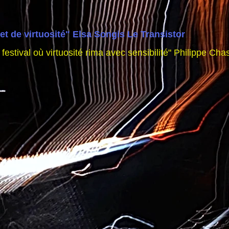
et de virtuosité" Elsa Songis Le Transistor
estival où virtuosité rima avec sensibilité" Philippe C