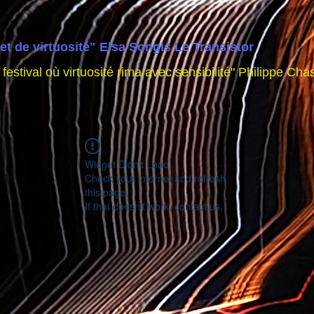
et de virtuosité" Elsa Songis Le Transistor
estival où virtuosité rima avec sensibilité" Philippe C
Widget Didn’t Load
Check your internet and refresh
this page.
If that doesn’t work, contact us.