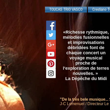
TOUCAS TRIO VASCO
Crestiano T
«Richesse rythmique,
mélodies fusionnelles
et improvisations
débridées font de
chaque concert un
voyage musical
proche de
l’exploration de terres
nouvelles. »
La Dépêche du Midi
"De la très bele musique... 
J-C Lemenuel / Directeur Le