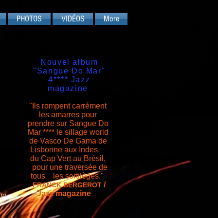
PHOTOS
VIDÉOS
More
Nouvel album
"Sangue Do Mar"
4**** Jazz
magazine
"Ils rompent carrément
les amarres pour
prendre sur Sangue Do
Mar **** le sillage world
de Vasco De Gama
de
Lisbonne aux Indes,
du Cap Vert au Brésil,
pour une traversée de
tous les sortilèges."
/
FRANCK BERGEROT
Jazz magazine
e!"