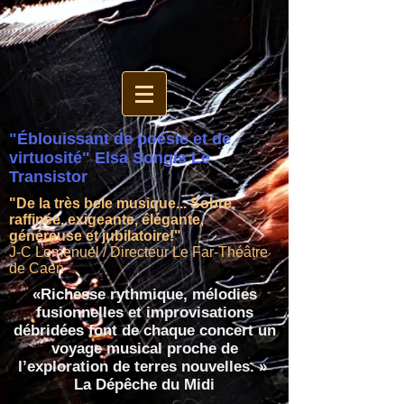
"Éblouissant de poésie et de
virtuosité" Elsa Songis Le
Transistor
"De la très bele musique... Sobre,
raffinée, exigeante, élégante,
généreuse et jubilatoire!"
J-C Lemenuel / Directeur Le Far-Théâtre
de Caen
«Richesse rythmique, mélodies
fusionnelles et improvisations
débridées font de chaque concert un
voyage musical proche de
l’exploration de terres nouvelles. »
La Dépêche du Midi