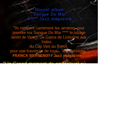
Nouvel album
"Sangue Do Mar"
4**** Jazz magazine
"Ils rompent carrément les amarres pour
prendre sur Sangue Do Mar **** le sillage
world de Vasco De Gama
de Lisbonne aux
Indes,
du Cap Vert au Brésil,
pour une traversée de tous les sortilèges."
/ Jazz magazine
FRANCK BERGEROT
"Un Grand moment de ce festival où
virtuosité rima avec sensibilité" Philippe
Chassang/ Jazz-Rhone-Alpes
Widget Didn’t Load
Check your internet and refresh
this page.
If that doesn’t work, contact us.