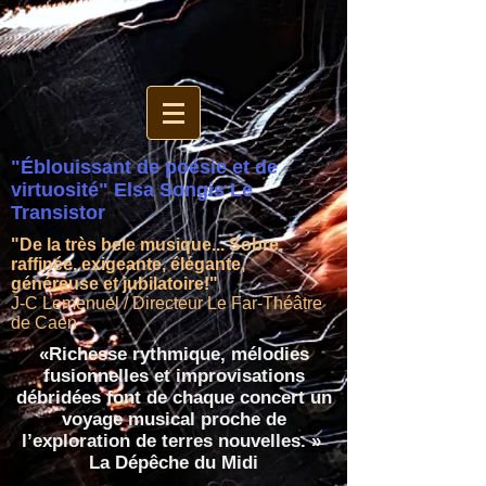
"Éblouissant de poésie et de
virtuosité" Elsa Songis Le
Transistor
"De la très bele musique... Sobre,
raffinée, exigeante, élégante,
généreuse et jubilatoire!"
J-C Lemenuel / Directeur Le Far-Théâtre
de Caen
«Richesse rythmique, mélodies
fusionnelles et improvisations
débridées font de chaque concert un
voyage musical proche de
l’exploration de terres nouvelles. »
La Dépêche du Midi