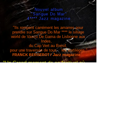
Nouvel album
"Sangue Do Mar"
4**** Jazz magazine
"Ils rompent carrément les amarres pour
prendre sur Sangue Do Mar **** le sillage
world de Vasco De Gama
de Lisbonne aux
Indes,
du Cap Vert au Brésil,
pour une traversée de tous les sortilèges."
/ Jazz magazine
FRANCK BERGEROT
"Un Grand moment de ce festival où
virtuosité rima avec sensibilité" Philippe
Chassang/ Jazz-Rhone-Alpes
Widget Didn’t Load
Check your internet and refresh
this page.
If that doesn’t work, contact us.